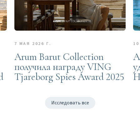
7 МАЯ 2026 Г.
10
Arum Barut Collection
A
получила награду VING
у
d
Tjareborg Spies Award 2025
H
Исследовать все