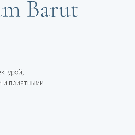
m Barut
ектурой,
и и приятными