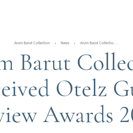
Arum Barut Collection
News
Arum Barut Collection Received Otelz Guest Review Awards 2024
 Barut Colle
eived Otelz G
view Awards 2