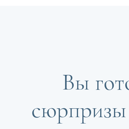
Вы гот
сюрпризы 