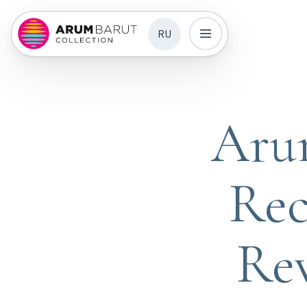
RU
Arum
Rec
Re