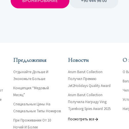
БРОНИРОВАНИЕ
+90 444 96 00
Предложения
Новости
О 
Отдыхайте Дольше И
Arum Barut Collection
О B
Экономьте Больше
Получил Премию
Bar
Jet2Holidays Quality Award
Концепция “Медовый
рт
Чел
Месяц”
Arum Barut Collection
e
Уст
Получила Награду Ving
Специальные Цены На
Tjareborg Spies Award 2025
Наг
Специальные Типы Номеров
Посмотреть все
При Проживании От 10
Ночей И Более