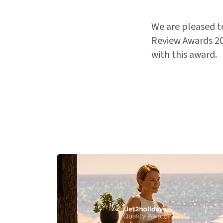
We are pleased t
Review Awards 20
with this award.