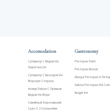
Accomodation
Gastronomy
Супериор С Видом На
Ресторан Palm
Окрестности
Ресторан Bonsai
Супериор С Выходом На
Akasya Ресторан А Ля Ка
Морскую Сторону
Sakura Ресторан A'la Cart
Номер Deluxe С Прямым
Burger Inn
Видом На Море
Семейный Королевский
Сьют С 2 Спальнями