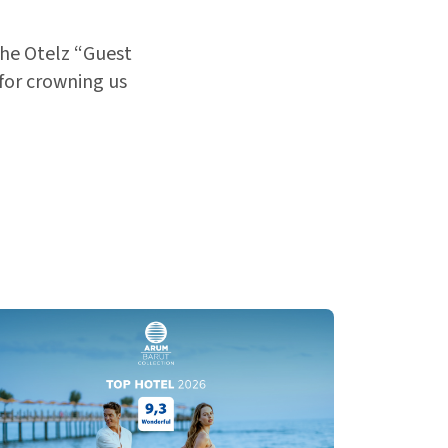
the Otelz “Guest
for crowning us