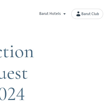
Barut Hotels
Barut Club
ction
uest
024