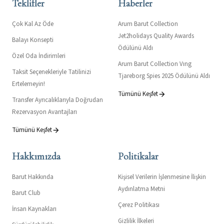
Teklifler
Haberler
Çok Kal Az Öde
Arum Barut Collection
Jet2holidays Quality Awards
Balayı Konsepti
Ödülünü Aldı
Özel Oda İndirimleri
Arum Barut Collection Vıng
Taksit Seçenekleriyle Tatilinizi
Tjareborg Spies 2025 Ödülünü Aldı
Ertelemeyin!
Tümünü Keşfet
Transfer Ayrıcalıklarıyla Doğrudan
Rezervasyon Avantajları
Tümünü Keşfet
Hakkımızda
Politikalar
Barut Hakkında
Kişisel Verilerin İşlenmesine İlişkin
Aydınlatma Metni
Barut Club
Çerez Politikası
İnsan Kaynakları
Gizlilik İlkeleri